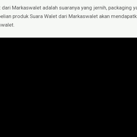
 dari Markaswalet adalah suaranya yang jernih, packaging y
embelian produk Suara Walet dari Markaswalet akan mendapatk
swalet.