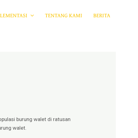
LEMENTASI
TENTANG KAMI
BERITA
pulasi burung walet di ratusan
urung walet.