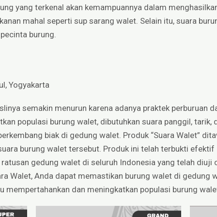
urung yang terkenal akan kemampuannya dalam menghasilka
an mahal seperti sup sarang walet. Selain itu, suara buru
 pecinta burung.
ul, Yogyakarta
 aslinya semakin menurun karena adanya praktek perburuan d
an populasi burung walet, dibutuhkan suara panggil, tarik
erkembang biak di gedung walet. Produk “Suara Walet” dita
ara burung walet tersebut. Produk ini telah terbukti efekt
ratusan gedung walet di seluruh Indonesia yang telah diuji
a Walet, Anda dapat memastikan burung walet di gedung 
tu mempertahankan dan meningkatkan populasi burung wale