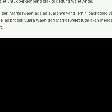
et untuk berkembang biak di gedung walet Anda.
 dari Markaswalet adalah suaranya yang jernih, packaging y
embelian produk Suara Walet dari Markaswalet juga akan mend
t.