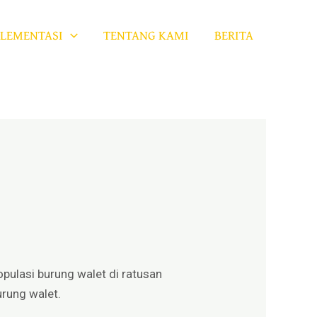
LEMENTASI
TENTANG KAMI
BERITA
pulasi burung walet di ratusan
urung walet.