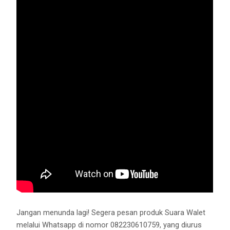
Jangan menunda lagi! Segera pesan produk Suara Walet
melalui Whatsapp di nomor 082230610759, yang diurus