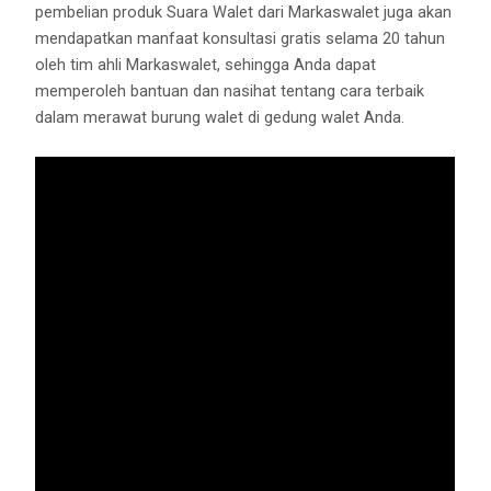
pembelian produk Suara Walet dari Markaswalet juga akan
mendapatkan manfaat konsultasi gratis selama 20 tahun
oleh tim ahli Markaswalet, sehingga Anda dapat
memperoleh bantuan dan nasihat tentang cara terbaik
dalam merawat burung walet di gedung walet Anda.