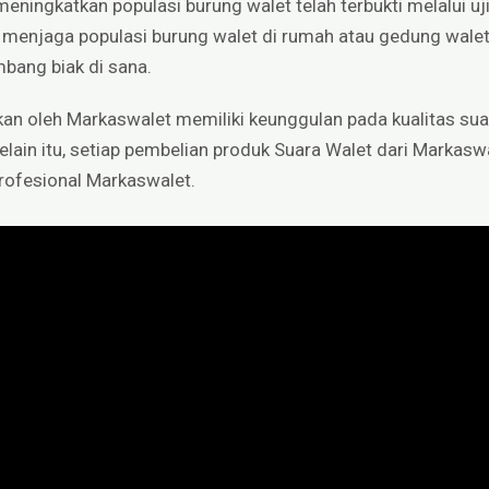
ningkatkan populasi burung walet telah terbukti melalui u
t menjaga populasi burung walet di rumah atau gedung walet
bang biak di sana.
an oleh Markaswalet memiliki keunggulan pada kualitas su
Selain itu, setiap pembelian produk Suara Walet dari Marka
profesional Markaswalet.