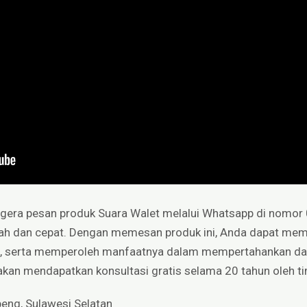
Segera pesan produk Suara Walet melalui Whatsapp di nomo
ah dan cepat. Dengan memesan produk ini, Anda dapat mem
, serta memperoleh manfaatnya dalam mempertahankan dan
a akan mendapatkan konsultasi gratis selama 20 tahun oleh t
eng, Sulawesi Selatan