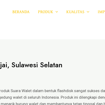
BERANDA
PRODUK
KUALITAS
IMP
jai, Sulawesi Selatan
roduk Suara Walet dalam bentuk flashdisk sangat sukses 
gedung walet di seluruh Indonesia. Produk ini dilengkapi deng
k menarik burung walet dan membantunya tetap tinggal dan 